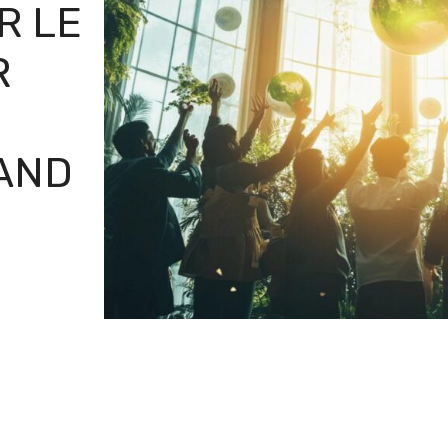
R LE
R
UAND